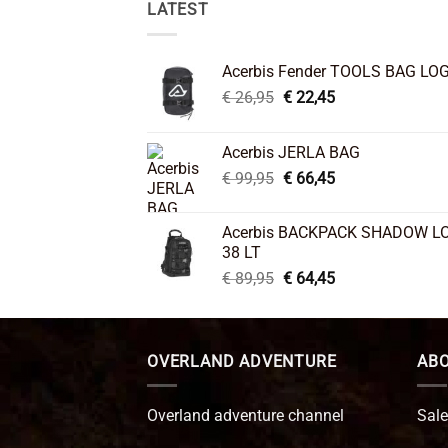
LATEST
Acerbis Fender TOOLS BAG LO
Original
Current
€
26,95
€
22,45
price
price
was:
is:
Acerbis JERLA BAG
€ 26,95.
€ 22,45.
Original
Current
€
99,95
€
66,45
price
price
was:
is:
Acerbis BACKPACK SHADOW L
€ 99,95.
€ 66,45.
38 LT
Original
Current
€
89,95
€
64,45
price
price
was:
is:
€ 89,95.
€ 64,45.
OVERLAND ADVENTURE
ABO
Overland adventure channel
Sale