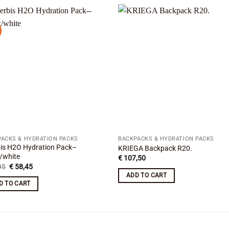
Add to
Add
wishlist
wishl
ACKS & HYDRATION PACKS
BACKPACKS & HYDRATION PACKS
is H2O Hydration Pack–
KRIEGA Backpack R20.
/white
€
107,50
Original
Current
95
€
58,45
price
price
ADD TO CART
was:
is:
D TO CART
€ 74,95.
€ 58,45.