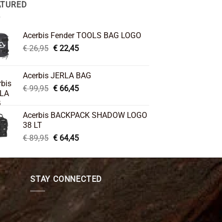
ATURED
Acerbis Fender TOOLS BAG LOGO
Original
Current
€
26,95
€
22,45
price
price
was:
is:
Acerbis JERLA BAG
€ 26,95.
€ 22,45.
Original
Current
€
99,95
€
66,45
price
price
was:
is:
Acerbis BACKPACK SHADOW LOGO
€ 99,95.
€ 66,45.
38 LT
Original
Current
€
89,95
€
64,45
price
price
was:
is:
€ 89,95.
€ 64,45.
STAY CONNECTED