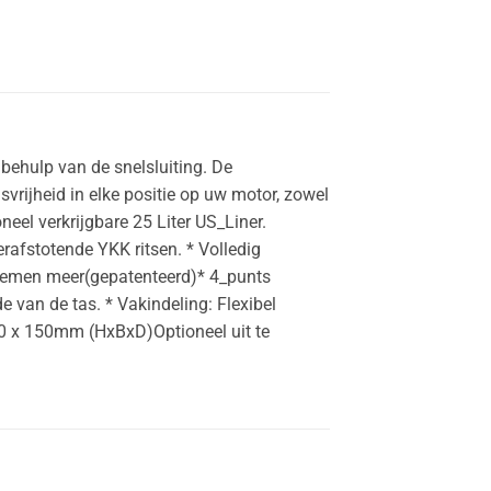
 behulp van de snelsluiting. De
rijheid in elke positie op uw motor, zowel
eel verkrijgbare 25 Liter US_Liner.
afstotende YKK ritsen. * Volledig
riemen meer(gepatenteerd)* 4_punts
 van de tas. * Vakindeling: Flexibel
50 x 150mm (HxBxD)Optioneel uit te