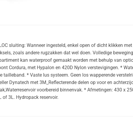
LOC sluiting: Wanneer ingesteld, enkel open of dicht klikken met
sels, zoals andere rugzakken dat wel doen. Volledige bewegingsv
mpartiment kan waterproof gemaakt worden met behulp van option
nt Cordura, met Hypalon en 420D Nylon verstevigingen. * Water
 tailleband. * Vaste lus systeem. Geen los wapperende verstel
eller Dynatech met 3M_Reflecterende delen op voor en achterzijde
vak,Waterreservoir voorbereid binnenvak. * Afmetingen: 430 x 2
 of 3L. Hydropack reservoir.