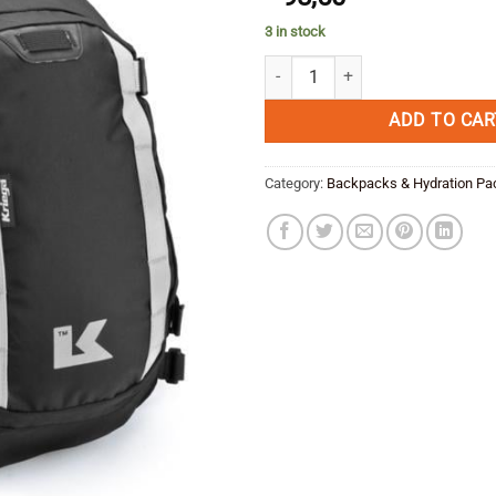
3 in stock
KRIEGA Backpack R15. quantity
ADD TO CAR
Category:
Backpacks & Hydration Pa