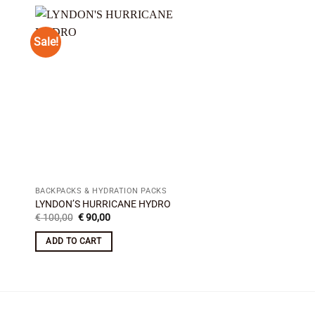
Sale!
 to
Add to
ist
wishlist
BACKPACKS & HYDRATION PACKS
BACKPACKS & HYDRATI
Kriega TRAIL9 ADV
LYNDON’S HURRICANE HYDRO
BACKPACK–Orange
Original
Current
€
100,00
€
90,00
price
price
€
158,00
was:
is:
ADD TO CART
€ 100,00.
€ 90,00.
ADD TO CART