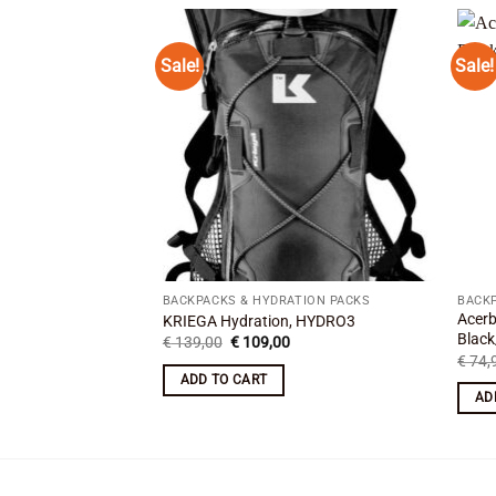
Sale!
Sale!
Add to
wishlist
BACKPACKS & HYDRATION PACKS
BACKP
Acerb
KRIEGA Hydration, HYDRO3
Black
Original
Current
€
139,00
€
109,00
price
price
€
74,
was:
is:
ADD TO CART
€ 139,00.
€ 109,00.
AD