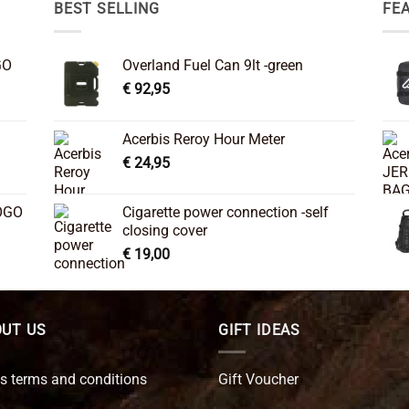
BEST SELLING
FE
GO
Overland Fuel Can 9lt -green
€
92,95
Acerbis Reroy Hour Meter
€
24,95
OGO
Cigarette power connection -self
closing cover
€
19,00
UT US
GIFT IDEAS
s terms and conditions
Gift Voucher