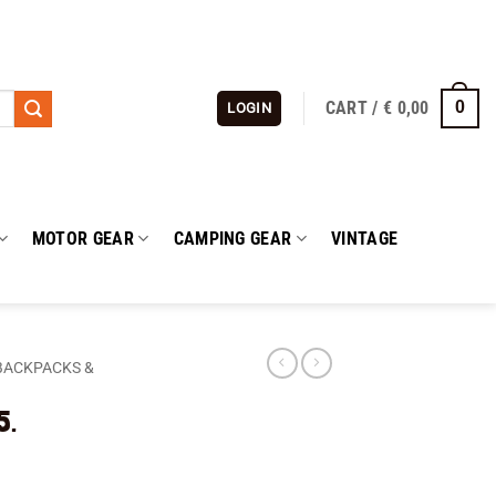
CART /
€
0,00
0
LOGIN
MOTOR GEAR
CAMPING GEAR
VINTAGE
BACKPACKS &
5.