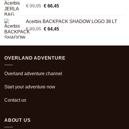
€ 26,95.
€ 22,45.
Original
Current
€
99,95
€
66,45
price
price
was:
is:
Acerbis BACKPACK SHADOW LOGO 38 LT
€ 99,95.
€ 66,45.
Original
Current
€
89,95
€
64,45
price
price
was:
is:
€ 89,95.
€ 64,45.
OVERLAND ADVENTURE
Overland adventure channel
Start your adventure now
Contact us
ABOUT US