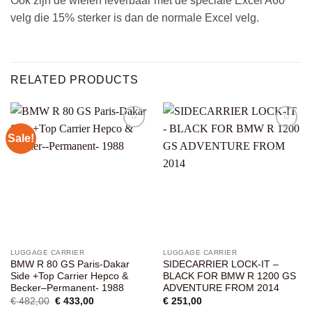
Ook zijn de wielen leverbaar met de speciale Excel A60
velg die 15% sterker is dan de normale Excel velg.
RELATED PRODUCTS
Sale!
Add to
Add to
wishlist
wishlist
LUGGAGE CARRIER
LUGGAGE CARRIER
BMW R 80 GS Paris-Dakar
SIDECARRIER LOCK-IT –
Side +Top Carrier Hepco &
BLACK FOR BMW R 1200 GS
Becker–Permanent- 1988
ADVENTURE FROM 2014
Original
Current
€
482,00
€
433,00
€
251,00
price
price