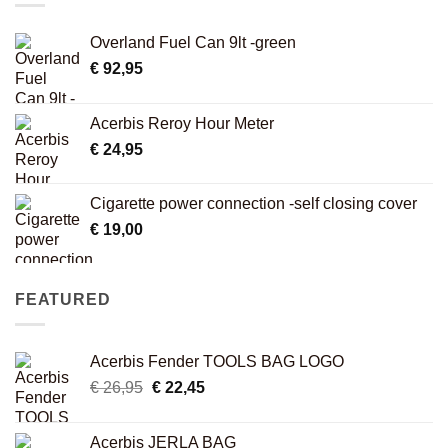
Overland Fuel Can 9lt -green
€
92,95
Acerbis Reroy Hour Meter
€
24,95
Cigarette power connection -self closing cover
€
19,00
FEATURED
Acerbis Fender TOOLS BAG LOGO
Original
Current
€
26,95
€
22,45
price
price
was:
is:
Acerbis JERLA BAG