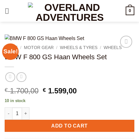
Skip
0
to
content
HOME
/
MOTOR GEAR
/
WHEELS & TYRES
/
WHEELS
Sale!
Add to
BMW F 800 GS Haan Wheels Set
wishlist
Original
Current
1.700,00
1.599,00
€
€
price
price
10 in stock
was:
is:
BMW F 800 GS Haan Wheels Set quantity
€ 1.700,00.
€ 1.599,00.
ADD TO CART