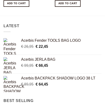
was:
is:
ADD TO CART
ADD TO CART
€ 482,00.
€ 433,00.
LATEST
Acerbis Fender TOOLS BAG LOGO
Original
Current
€
26,95
€
22,45
price
price
was:
is:
Acerbis JERLA BAG
€ 26,95.
€ 22,45.
Original
Current
€
99,95
€
66,45
price
price
was:
is:
Acerbis BACKPACK SHADOW LOGO 38 LT
€ 99,95.
€ 66,45.
Original
Current
€
89,95
€
64,45
price
price
was:
is:
€ 89,95.
€ 64,45.
BEST SELLING